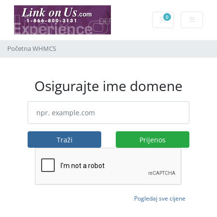
0
Košarica
Početna WHMCS
Osigurajte ime domene
Traži
Prijenos
Pogledaj sve cijene