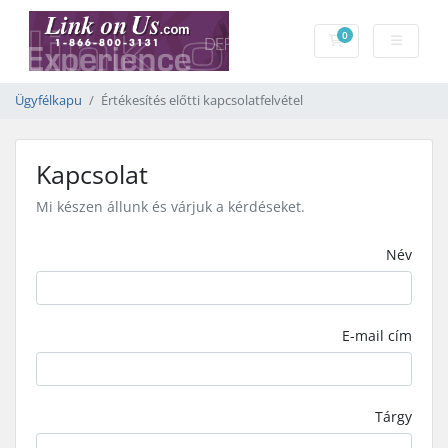
0
Bevásárlókosár
Ügyfélkapu
Értékesítés előtti kapcsolatfelvétel
Kapcsolat
Mi készen állunk és várjuk a kérdéseket.
Név
E-mail cím
Tárgy