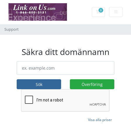
0
Kundvagn
Support
Säkra ditt domännamn
Sök
Överföring
Visa alla priser