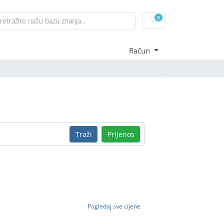
0
Košarica
Račun
Traži
Prijenos
Pogledaj sve cijene