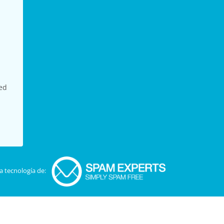
red
a tecnología de: